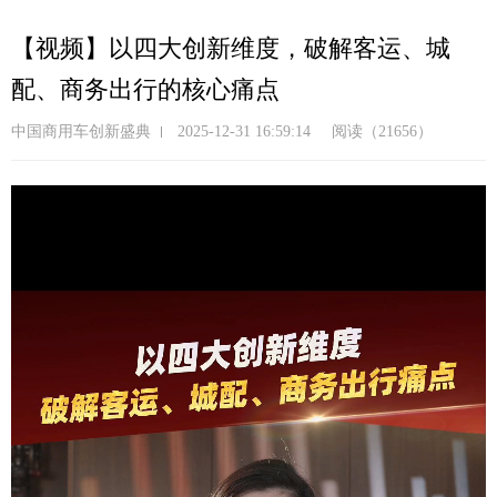
跳
转
【视频】以四大创新维度，破解客运、城
到
配、商务出行的核心痛点
主
要
中国商用车创新盛典
2025-12-31 16:59:14
阅读（21656）
内
容