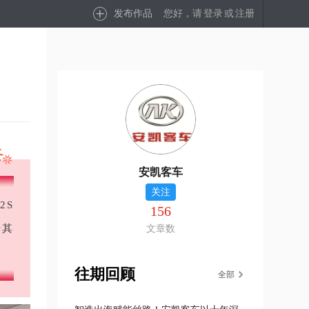
发布作品
您好，请
登录
或
注册
安凯客车
关注
2S
156
借其
文章数
往期回顾
全部