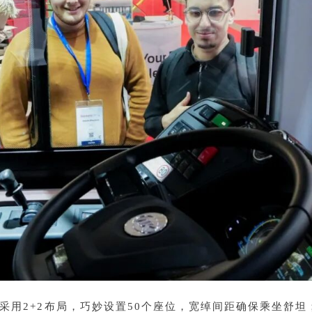
采用2+2布局，巧妙设置50个座位，宽绰间距确保乘坐舒坦