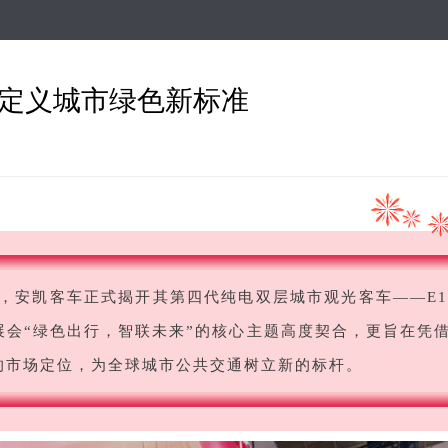
跳
转
到
主
2S定义城市绿色新标准
要
内
容
上，安凯客车正式揭开其第四代纯电双层城市观光客车——E1
会“
绿色出行，智联未来
”的核心主题高度契合，更旨在凭
的市场定位，为全球城市公共交通树立新的标杆。