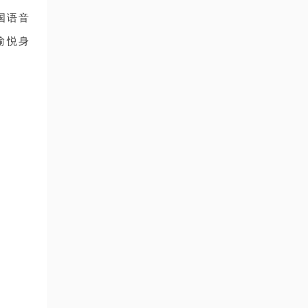
国语音
愉悦身