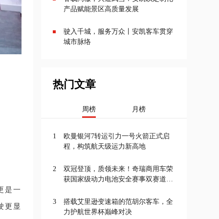
产品赋能景区高质量发展
驶入千城，服务万众丨安凯客车贯穿
城市脉络
热门文章
周榜
月榜
1
欧曼银河7转运引力一号火箭正式启
程，构筑航天级运力新高地
2
双冠登顶，质领未来！奇瑞商用车荣
获国家级动力电池安全赛事双赛道一
等奖
更是一
3
搭载艾里逊变速箱的范胡尔客车，全
驶更显
力护航世界杯巅峰对决