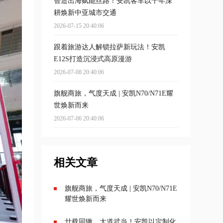
智造出海赋能丝路！安凯客车以十年深
耕焕新中亚城市交通
2026-07-15 20:40:06
跟着旅游达人解锁拉萨新玩法！安凯
E12S打造沉浸式高原漫游
2026-07-08 20:40:06
旗舰商旅，气度天成 | 安凯N70/N71E耀
世焕新而来
2026-07-06 20:40:06
相关文章
旗舰商旅，气度天成 | 安凯N70/N71E
耀世焕新而来
廿载同辙，大道武当！安凯以定制化