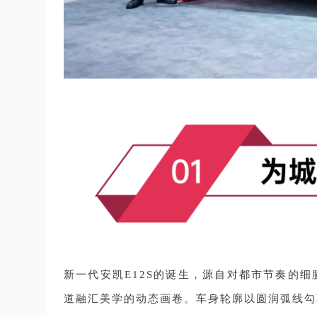
新一代安凯E12S的诞生，源自对都市节奏的
道融汇美学的动态画卷。车身轮廓以圆润弧线勾