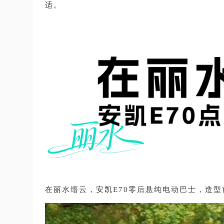
适。
在丽水缙云，安凯E70零后悬纯电动巴士，造