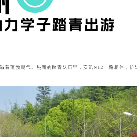
溢着蓬勃朝气。热闹的踏青队伍里，安凯N12一路相伴，护