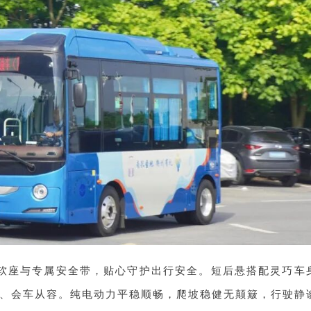
适软座与专属安全带，贴心守护出行安全。短后悬搭配灵巧车
、会车从容。纯电动力平稳顺畅，爬坡稳健无颠簸，行驶静