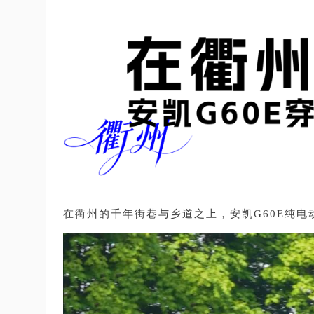
在衢州的千年街巷与乡道之上，安凯G60E纯