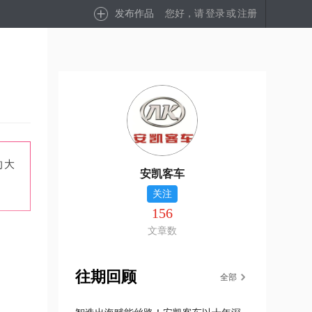
发布作品
您好，请
登录
或
注册
的大
安凯客车
关注
156
文章数
往期回顾
全部