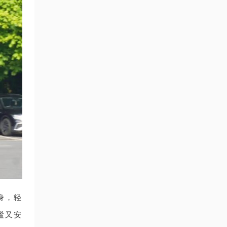
身，轻
谧又安