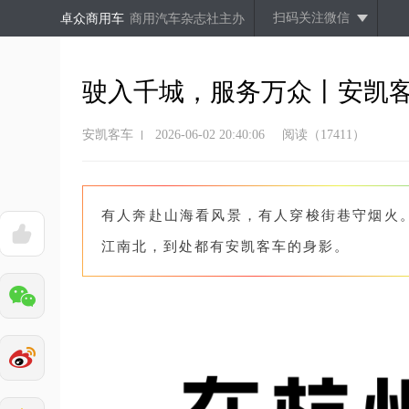
扫码关注微信
卓众商用车
商用汽车杂志社主办
驶入千城，服务万众丨安凯
安凯客车
2026-06-02 20:40:06
阅读（17411）
有人奔赴山海看风景，有人穿梭街巷守烟火
江南北，到处都有安凯客车的身影。