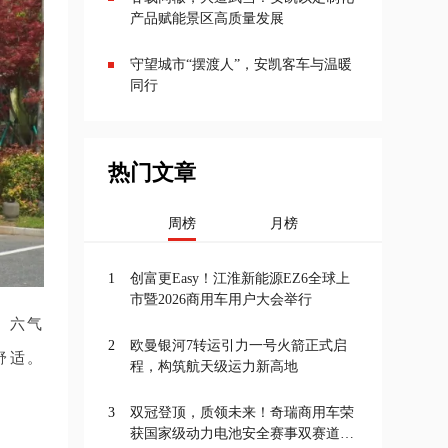
产品赋能景区高质量发展
守望城市“摆渡人”，安凯客车与温暖
同行
热门文章
周榜
月榜
1
创富更Easy！江淮新能源EZ6全球上
市暨2026商用车用户大会举行
。六气
2
欧曼银河7转运引力一号火箭正式启
舒适。
程，构筑航天级运力新高地
3
双冠登顶，质领未来！奇瑞商用车荣
获国家级动力电池安全赛事双赛道一