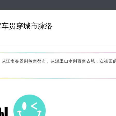
跳
转
到
主
客车贯穿城市脉络
要
内
容
。从江南春景到岭南都市、从浙里山水到西南古城，在祖国