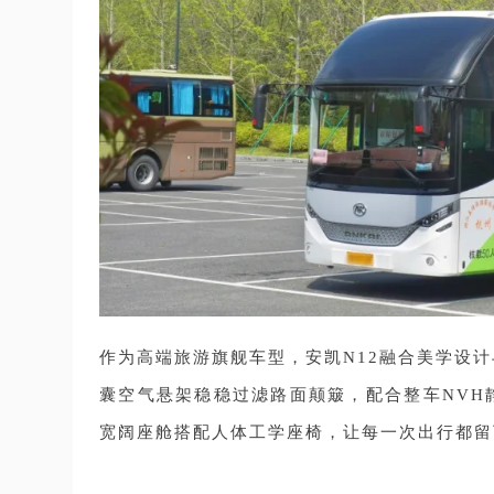
作为高端旅游旗舰车型，安凯N12融合美学设
囊空气悬架稳稳过滤路面颠簸，配合整车NVH
宽阔座舱搭配人体工学座椅，让每一次出行都留