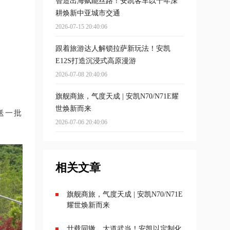
智造出海赋能丝路！安凯客车以十年深
耕焕新中亚城市交通
2026-07-15 20:40:06
跟着旅游达人解锁拉萨新玩法！安凯
E12S打造沉浸式高原漫游
2026-07-08 20:40:06
旗舰商旅，气度天成 | 安凯N70/N71E耀
世焕新而来
送一批
2026-07-06 20:40:06
相关文章
旗舰商旅，气度天成 | 安凯N70/N71E
耀世焕新而来
廿载同辙，大道武当！安凯以定制化