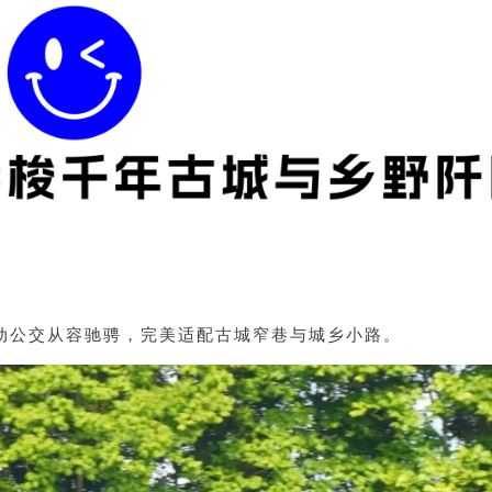
电动公交从容驰骋，完美适配古城窄巷与城乡小路。