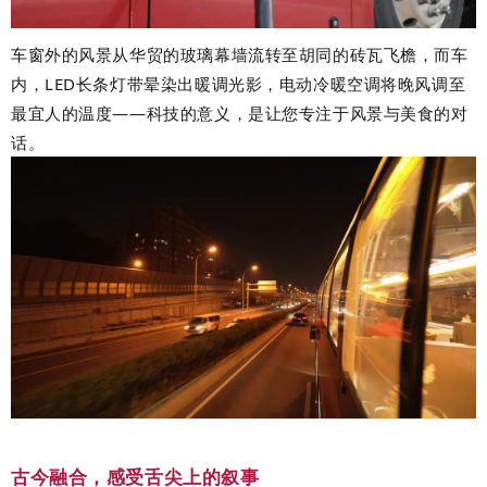
车窗外的风景从华贸的玻璃幕墙流转至胡同的砖瓦飞檐，而车
内，
LED
长条灯带晕染出暖调光影，电动冷暖空调将晚风调至
最宜人的温度
——
科技的意义，是让您专注于风景与美食的对
话。
古今融合，感受舌尖上的叙事