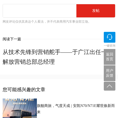
发帖
网友评论仅供其表达个人看法，并不代表商用汽车事业部立场。
阅读下一篇
一键咨询
从技术先锋到营销舵手——于广江出任一汽
返回
首页
解放营销总部总经理
用户
反馈
您可能感兴趣的文章
旗舰商旅，气度天成 | 安凯N70/N71E耀世焕新而
来