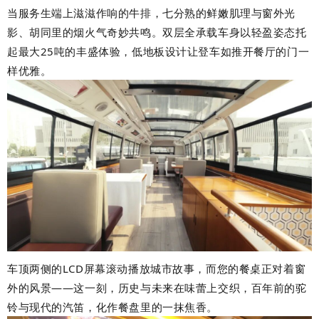
当服务生端上滋滋作响的牛排，七分熟的鲜嫩肌理与窗外光
影、胡同里的烟火气奇妙共鸣。双层全承载车身以轻盈姿态托
起最大
25
吨的丰盛体验，低地板设计让登车如推开餐厅的门一
样优雅。
车顶两侧的
LCD
屏幕滚动播放城市故事，而您的餐桌正对着窗
外的风景
——
这一刻，历史与未来在味蕾上交织，百年前的驼
铃与现代的汽笛，化作餐盘里的一抹焦香。