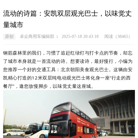
跳
转
流动的诗篇：安凯双层观光巴士，以味觉丈
到
量城市
主
要
原创
卓众商用车编辑部
2025-07-18 20:43:18
阅读（38465）
内
容
钢筋森林里的我们，习惯了追赶红绿灯与打卡点的节奏，却忘
了城市本身就是一首流动的诗。想要读诗，最好慢行，小编为
您推荐一个好的交通工具：北京朝阳美食观光巴士。这辆由安
凯精心打造的
12
米双层纯电动观光巴士将化身一座
“
行走的西
餐厅
”
，邀您放慢脚步，以味觉丈量这座城。