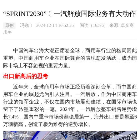
跳
转
“SPRINT2030”！一汽解放国际业务有大动作
到
主
原创
冯锐
2024-12-14 10:52:25
阅读（16376）
来源: 卓众商
要
用车
内
容
中国汽车出海大潮正席卷全球，商用车行业的格局因此
重塑。中国商用车企业在国际舞台的表现愈发活跃，成为国
际市场上不容忽视的重要力量。
出口新高后的思考
近年来，全球商用车市场正经历着深刻变革，而中国商
用车企业的崛起尤为引人注目。一汽解放，作为中国商用车
行业的领军企业，不仅在国内市场屡创佳绩，在国际市场也
留下了浓墨重彩的一笔。2024年，一汽解放整车销售逆势增
长7.4%，国内中重卡市场份额稳居第一，海外出口更是攀至6
万辆新高，创造了极为难得的逆势增长。