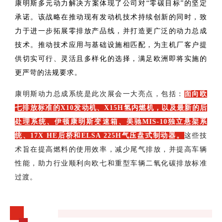
康明斯多元动力解决方案体现了公司对“零碳目标”的坚定
承诺。该战略在推动现有发动机技术持续创新的同时，致
力于进一步拓展零排放产品线，并打造更广泛的动力总成
技术。推动技术应用与基础设施相匹配，为主机厂客户提
供切实可行、灵活且多样化的选择，满足欧洲即将实施的
更严苛的法规要求。
康明斯动力总成系统是此次展会一大亮点，包括：
面向
欧
七排放标准的X10发动机、X15H氢内燃机，以及最新的后
处理系统、伊顿康明斯变速箱、美驰MIS-10独立悬架系
统、17X HE后桥和ELSA 225H气压盘式制动器。
这些技
术旨在提高燃料的使用效率，减少尾气排放，并提高车辆
性能，助力行业顺利向欧七和重型车辆二氧化碳排放标准
过渡。