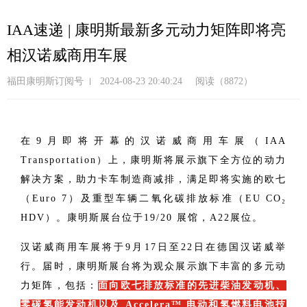
跳
转
IAA速递 | 康明斯最新多元动力矩阵即将亮
到
相汉诺威商用车展
主
要
福田康明斯订阅号
2024-08-23 20:40:24
阅读（8872）
内
容
在9月即将开幕的汉诺威商用车展（IAA
Transportation）上，康明斯将展示旗下全方位的动力
解决方案，助力卡车制造商减排，满足即将实施的欧七
（Euro 7）及重型车辆二氧化碳排放标准（EU CO₂
HDV）。康明斯展台位于19/20 展馆，A22展位。
汉诺威商用车展将于9月17日至22日在德国汉诺威举
行。届时，康明斯展台将为观众展示旗下丰富的多元动
力矩阵，包括：
面向欧七排放标准的先进柴油发动机、
零碳氢能发动机以及 Accelera™ 电动和氢燃料电池技