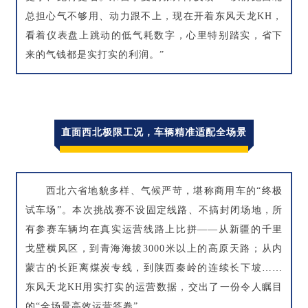
总担心气不够用、动力跟不上，现在开着东风天龙KH，
看着仪表盘上跳动的低气耗数字，心里特别踏实，省下
来的气钱都是实打实的利润。”
直面西北极限工况，车辆精准适配全场景
西北六省地貌多样、气候严苛，堪称商用车的“终极
试车场”。本次挑战赛不设固定线路、不搞封闭场地，所
有参赛车辆均在真实运营线路上比拼——从新疆的千里
戈壁横风区，到青海海拔3000米以上的高原天路；从内
蒙古的长距离煤炭专线，到陕西秦岭的连续长下坡……
东风天龙KH用实打实的运营数据，交出了一份令人瞩目
的“全场景高效运营答卷”。