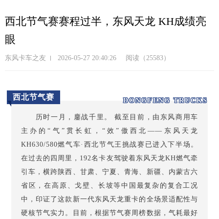
跳
转
西北节气赛赛程过半，东风天龙 KH成绩亮
到
眼
主
要
东风卡车之友
2026-05-27 20:40:26
阅读（25583）
内
容
西北节气赛
DONGFENG TRUCKS
历时一月，鏖战千里。 截至目前，由东风商用车
主办的“气”贯长虹，“效”傲西北——东风天龙
KH630/580燃气车·西北节气王挑战赛已进入下半场。
在过去的四周里，192名卡友驾驶着东风天龙KH燃气牵
引车，横跨陕西、甘肃、宁夏、青海、新疆、内蒙古六
省区，在高原、戈壁、长坡等中国最复杂的复合工况
中，印证了这款新一代东风天龙重卡的全场景适配性与
硬核节气实力。目前，根据节气赛周榜数据，气耗最好