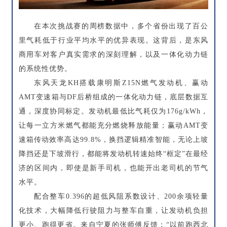
在本次挑战赛的周榜数据中，多个省份出现了百公
里气耗低于行业平均水平的优异表现。这背后，是东风
商用车对客户真实需求的深刻理解，以及一体化动力链
的系统性优势。
东风天龙KH搭载康明斯Z15N燃气发动机、赢动
AMT变速箱与DF后桥组成的一体化动力链，底层数据互
通，深度协同标定。发动机最低比气耗仅为176g/kWh，
让每一立方米燃气都能充分燃烧释放能量；赢动AMT变
速箱传动效率高达99.8%，换挡逻辑精准智能，无论上坡
降挡还是下坡滑行，都能将发动机转速始终“框定”在最经
济的区间内，即使是新手司机，也能开出老司机的节气
水平。
配合整车0.396的超低风阻系数设计、200余项轻量
化技术，大幅降低行驶阻力与整车自重，让发动机负担
更小、跑得更省。来自宁夏的张师傅反馈：“以前跑西北