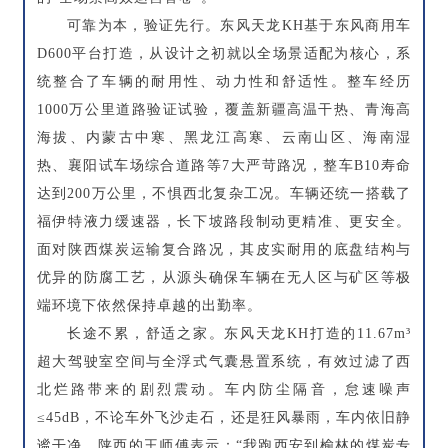
可靠为本，验证先行。东风天龙KH基于东风商用车
D600平台打造，从设计之初就以全场景适配为核心，系
统整合了车辆的耐用性、动力性和舒适性。整车经历
1000万公里道路验证试验，覆盖新疆高温干热、青海高
海拔、内蒙古中寒、黑龙江高寒、云南山区、海南湿
热、襄阳试车场综合道路等7大严苛路况，整车B10寿命
达到200万公里，不惧西北复杂工况。车辆还统一搭载了
福伊特液力缓速器，长下坡路段制动更精准、更安全。
面对陕西煤炭运输复合路况，其皮实耐用的底盘结构与
优异的防腐工艺，从源头确保车辆在无人区与矿区等极
端环境下依然保持卓越的出勤率。
长途不累，舒适之家。东风天龙KH打造的11.67m³
超大驾驶室空间与全浮式气囊悬置系统，有效过滤了西
北烂路带来的剧烈震动。车内防尘隔音，怠速噪声
≤45dB，不论车外飞沙走石，还是狂风暴雨，车内依旧静
谧干净。陕西的王师傅表示：“我跑西安到榆林的煤炭专