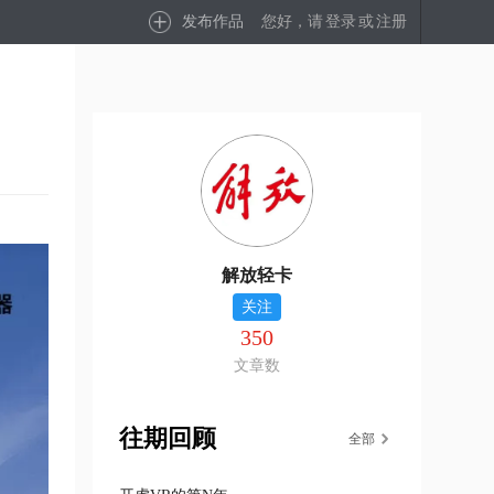
发布作品
您好，请
登录
或
注册
解放轻卡
关注
350
文章数
往期回顾
全部