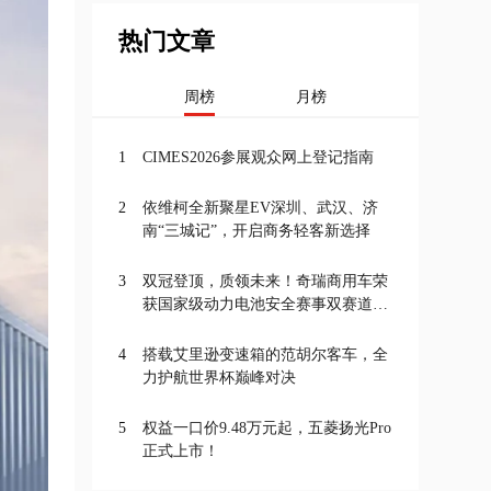
热门文章
周榜
月榜
1
CIMES2026参展观众网上登记指南
2
依维柯全新聚星EV深圳、武汉、济
南“三城记”，开启商务轻客新选择
3
双冠登顶，质领未来！奇瑞商用车荣
获国家级动力电池安全赛事双赛道一
等奖
4
搭载艾里逊变速箱的范胡尔客车，全
力护航世界杯巅峰对决
5
权益一口价9.48万元起，五菱扬光Pro
正式上市！