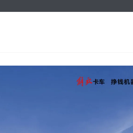
跳
转
到
主
！
要
内
容