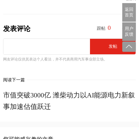
返回
首页
0
0
发表评论
跟帖
参与
用户
反馈
发帖
网友评论仅供其表达个人看法，并不代表商用汽车事业部立场。
阅读下一篇
市值突破3000亿 潍柴动力以AI能源电力新叙
事加速估值跃迁