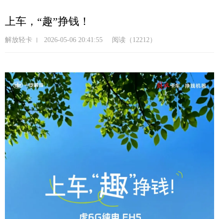
跳
转
上车，“趣”挣钱！
到
主
解放轻卡
2026-05-06 20:41:55
阅读（12212）
要
内
容