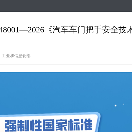
跳
转
到
主
8001—2026《汽车车门把手安全技
要
内
容
: 工业和信息化部