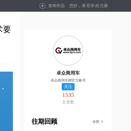
发布作品
您好，请
登录
或
注册
术要
卓众商用车
卓众商用车网官方账号
关注
1535
文章数
往期回顾
全部