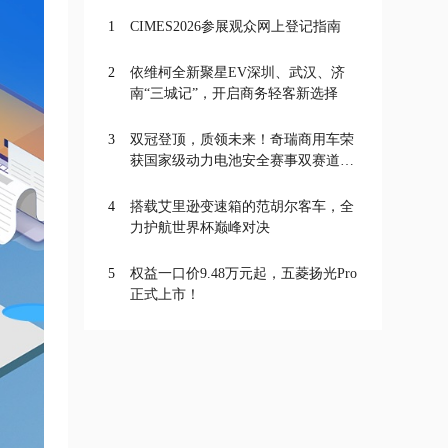
1
CIMES2026参展观众网上登记指南
2
依维柯全新聚星EV深圳、武汉、济
南“三城记”，开启商务轻客新选择
3
双冠登顶，质领未来！奇瑞商用车荣
获国家级动力电池安全赛事双赛道一
等奖
4
搭载艾里逊变速箱的范胡尔客车，全
力护航世界杯巅峰对决
5
权益一口价9.48万元起，五菱扬光Pro
正式上市！