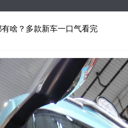
跳
转
到
主
都有啥？多款新车一口气看完
要
内
容