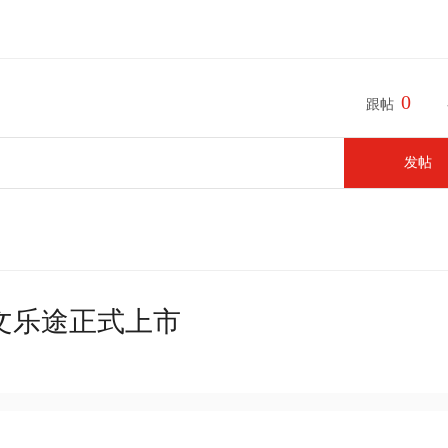
0
跟帖
发帖
文乐途正式上市