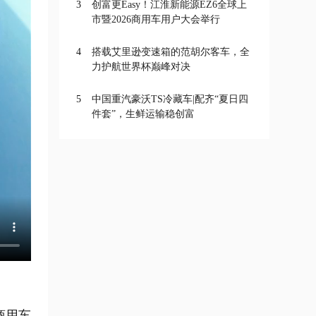
3
创富更Easy！江淮新能源EZ6全球上
市暨2026商用车用户大会举行
4
搭载艾里逊变速箱的范胡尔客车，全
力护航世界杯巅峰对决
5
中国重汽豪沃TS冷藏车|配齐“夏日四
件套”，生鲜运输稳创富
商用车