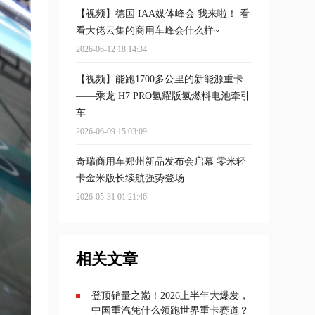
【视频】德国 IAA媒体峰会 我来啦！ 看
看大佬云集的商用车峰会什么样~
2026-06-12 18:14:34
【视频】能跑1700多公里的新能源重卡
——乘龙 H7 PRO氢耀版氢燃料电池牵引
车
2026-06-09 15:03:09
奇瑞商用车郑州新品发布会启幕 零米轻
卡金米版长续航强势登场
2026-05-31 01:21:46
相关文章
登顶销量之巅！2026上半年大爆发，
中国重汽凭什么领跑世界重卡赛道？