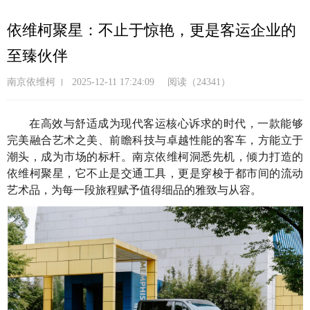
跳
转
依维柯聚星：不止于惊艳，更是客运企业的
到
至臻伙伴
主
要
南京依维柯
2025-12-11 17:24:09
阅读（24341）
内
容
在高效与舒适成为现代客运核心诉求的时代，一款能够
完美融合艺术之美、前瞻科技与卓越性能的客车，方能立于
潮头，成为市场的标杆。南京依维柯洞悉先机，倾力打造的
依维柯聚星，它不止是交通工具，更是穿梭于都市间的流动
艺术品，为每一段旅程赋予值得细品的雅致与从容。