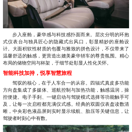
步入座舱，豪华感与科技感扑面而来。层次分明的环抱
式仪表台与独具匠心的隐藏式出风口，彰显精妙的座舱设
计。大面积软性材质的包覆与雅致的拼色设计，不仅带来了
温馨舒适的触感，更营造出媲美豪华轿车的尊贵氛围。精心
布局的储物空间与杯架，于细节处彰显人性化关怀。
智能科技加持，悦享智慧旅程
驾驭的核心，在于人车合一的从容。四辐式真皮多功能
方向盘集成了多媒体、巡航控制与加热功能，触感温润，操
控便捷。电子手刹、一键启动与驾驶模式选择等功能触手可
及，让每一次启程都充满仪式感。经典的双圆仪表盘读数清
晰，中央彩色液晶屏则实时显示续航、胎压等关键信息，让
驾驶者时刻心中有数。