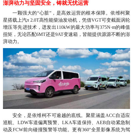
澎湃动力与坚固安全，铸就无忧运营
一颗强大的“心脏”，是高效运营的根本保障。依维柯聚
星搭载上汽π 2.0T高性能柴油发动机，凭借VGT可变截面涡轮
增压等先进技术，迸发出110kW的最大功率与375N·m的峰值
扭矩，无论匹配6MT还是9AT变速箱，皆能提供源源不断的澎
湃动力。
安全，是依维柯不可逾越的底线。聚星涵盖ACC自适应
巡航、LDW车道偏离预警、LKA车道保持、AEB自动紧急制
动及FCW前向碰撞预警等功能。更有360°全景影像系统为驾