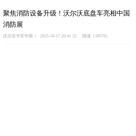
跳
转
聚焦消防设备升级！沃尔沃底盘车亮相中国
到
消防展
主
要
沃尔沃卡车中国
2025-10-17 20:41:52
阅读（18570）
内
容