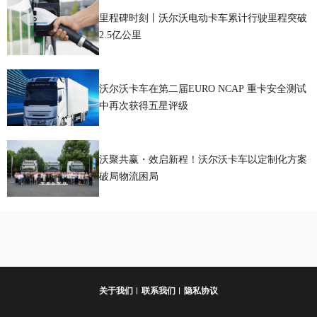
里程碑时刻丨沃尔沃电动卡车累计行驶里程突破
2.5亿公里
沃尔沃卡车在第二届EURO NCAP 重卡安全测试
中再次获得五星评级
沃聚共赢・效启新程！沃尔沃卡车以定制化方案
破局物流困局
关于我们
联系我们
隐私协议