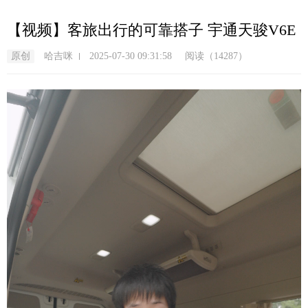
跳
转
【视频】客旅出行的可靠搭子 宇通天骏V6E
到
主
原创
哈吉咪
2025-07-30 09:31:58
阅读（14287）
要
内
容