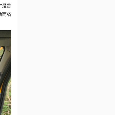
”是普
劲而省