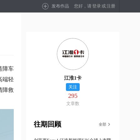
发布作品
您好，请
登录
或
注册
清障车
江淮1卡
高端轻
关注
清障救
295
文章数
往期回顾
全部