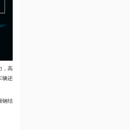
力，高
车辆还
强钢结