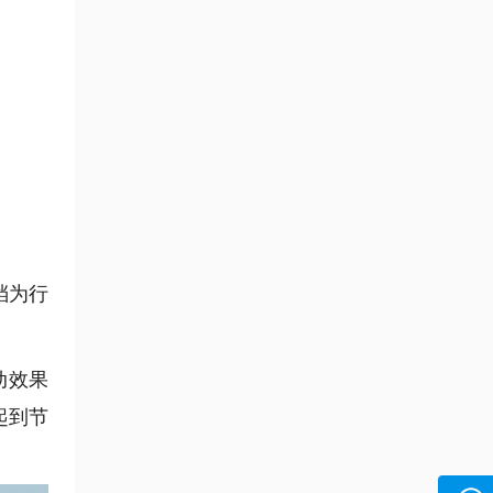
档为行
动效果
起到节