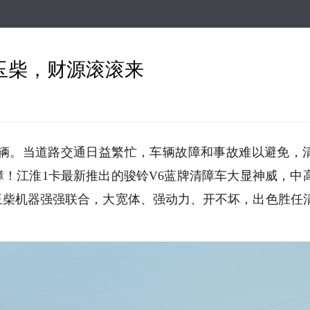
跳
转
到
主
玉柴，财源滚滚来
要
内
容
辆。当道路交通日益繁忙，车辆故障和事故难以避免，
障！江淮
1
卡最新推出的骏铃
V6
蓝牌清障车大显神威，中
玉柴机器强强联合，大宽体、强动力、开不坏，出色胜任