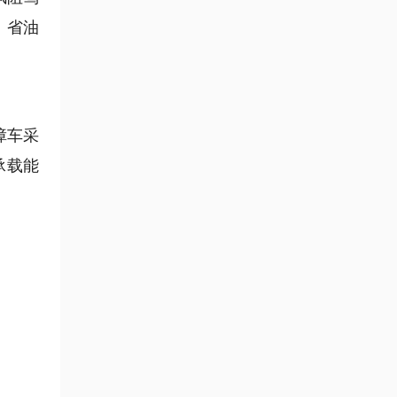
，省油
障车采
承载能