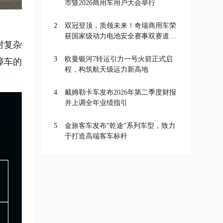
市暨2026商用车用户大会举行
2
双冠登顶，质领未来！奇瑞商用车荣
获国家级动力电池安全赛事双赛道一
对复杂
等奖
3
欧曼银河7转运引力一号火箭正式启
障车的
程，构筑航天级运力新高地
4
戴姆勒卡车发布2026年第二季度财报
并上调全年业绩指引
5
金旅客车发布“乾途”系列车型，致力
于打造高端客车标杆