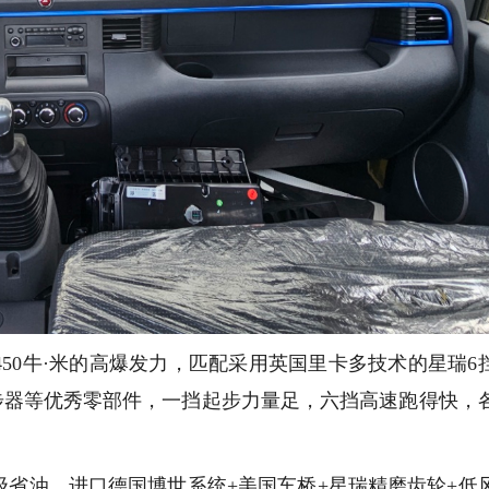
450牛·米的高爆发力，匹配采用英国里卡多技术的星瑞6
步器等优秀零部件，一挡起步力量足，六挡高速跑得快，
级省油。进口德国博世系统+美国车桥+星瑞精磨齿轮+低