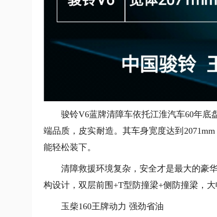
骏铃V6蓝牌清障车依托江淮汽车60年
端品质，皮实耐造。其车身宽度达到2071mm
能轻松装下。
清障救援环境复杂，安全才是最大的豪华
构设计，双层前围+T型防撞梁+侧防撞梁，
玉柴160王牌动力 强劲省油