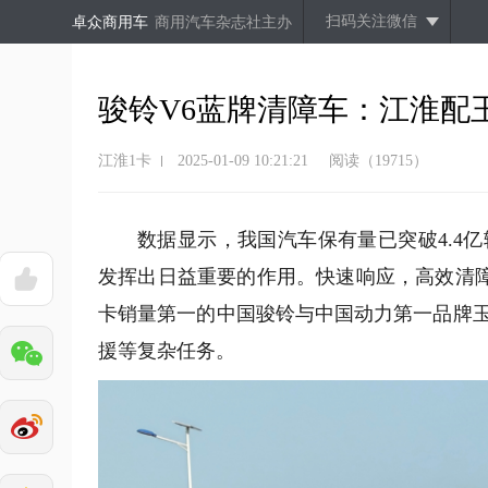
扫码关注微信
卓众商用车
商用汽车杂志社主办
骏铃V6蓝牌清障车：江淮配
江淮1卡
2025-01-09 10:21:21
阅读（19715）
数据显示，我国汽车保有量已突破
4.4
亿
发挥出日益重要的作用。快速响应，高效清
卡销量第一的中国骏铃与中国动力第一品牌
援等复杂任务。