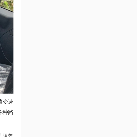
挡变速
各种路
风阻驾