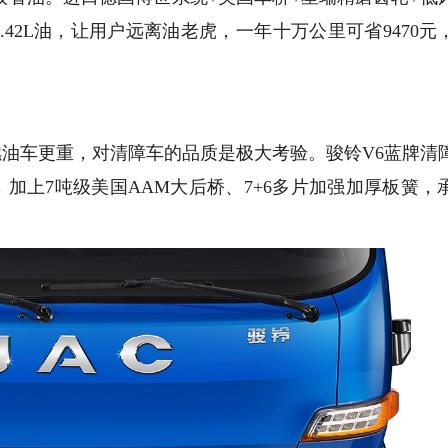
42L油，让用户远离油老虎，一年十万公里可省9470元
油车更重，对清障车的品质是极大考验。骏铃V6蓝牌清
钢，加上7吨级美国AAM大后桥、7+6多片加强加厚板簧，