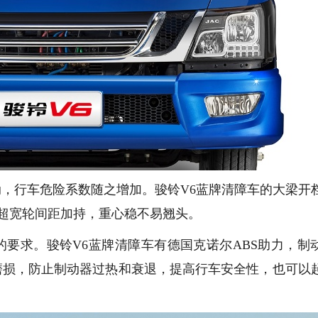
，行车危险系数随之增加。骏铃V6蓝牌清障车的大梁开
mm超宽轮间距加持，重心稳不易翘头。
要求。骏铃V6蓝牌清障车有德国克诺尔ABS助力，制
磨损，防止制动器过热和衰退，提高行车安全性，也可以