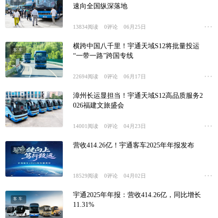
客车
速向全国纵深落地
13834
阅读
0
评论
06月25日
横跨中国八千里！宇通天域S12将批量投运
客车
“一带一路”跨国专线
22694
阅读
0
评论
06月17日
漳州长运显担当！宇通天域S12高品质服务2
客车
026福建文旅盛会
14001
阅读
0
评论
04月23日
营收414.26亿！宇通客车2025年年报发布
客车
18529
阅读
0
评论
04月02日
宇通2025年年报：营收414.26亿，同比增长
客车
11.31%