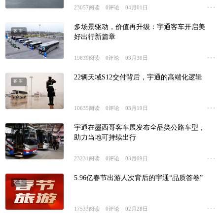
23057
阅读
0
评论
04月01日
多场景驱动，价值再升级：宇通客车开启美
客车
好出行新篇章
19839
阅读
0
评论
03月30日
22辆天域S12交付背后，宇通的高端化逻辑
客车
10635
阅读
0
评论
03月19日
宇通在墨西哥客车展发布全品类公路车型，
客车
助力当地可持续出行
23231
阅读
0
评论
03月09日
5.96亿春节出游人次背后的宇通“品质答卷”
客车
17533
阅读
0
评论
02月28日