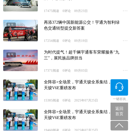
17475
阅读
0
评论
09月23日
再添372辆中国新能源公交！宇通为智利绿
客车
色交通转型提交新答案
17254
阅读
0
评论
09月19日
为时代提气！超千辆宇通客车荣耀服务“九
客车
三”，展民族品牌担当
17371
阅读
0
评论
09月03日
全阵容+全场景，宇通天骏全系集结，宇通
客车
天骏V6E重磅发布
一键咨询
15385
阅读
0
评论
2025年07月25日
返回
全阵容+全场景，宇通天骏全系集结，宇通
首页
客车
天骏V6E重磅发布
19460
阅读
0
评论
2025年07月25日