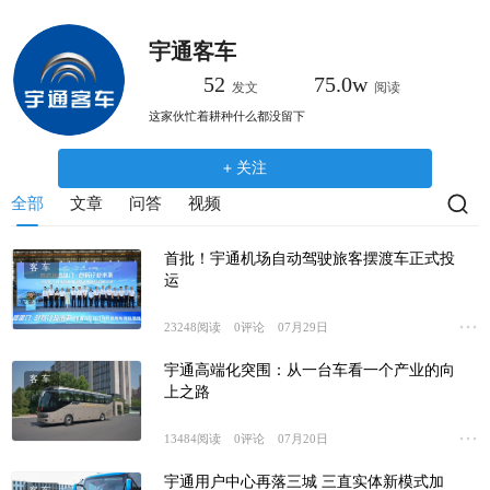
跳
转
宇通客车
到
52
75.0w
发文
阅读
主
这家伙忙着耕种什么都没留下
要
内
关注
容
全部
文章
问答
视频
首批！宇通机场自动驾驶旅客摆渡车正式投
客车
运
23248
阅读
0
评论
07月29日
宇通高端化突围：从一台车看一个产业的向
客车
上之路
13484
阅读
0
评论
07月20日
宇通用户中心再落三城 三直实体新模式加