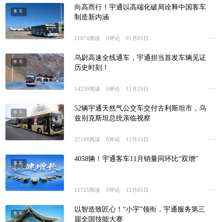
向高而行！宇通以高端化破局诠释中国客车
客车
制造新内涵
21874
阅读
0
评论
01月05日
乌尉高速全线通车，宇通担当首发车辆见证
客车
历史时刻！
14259
阅读
0
评论
12月29日
52辆宇通天然气公交车交付古利斯坦市，乌
客车
兹别克斯坦总统亲临视察
22148
阅读
0
评论
12月15日
4058辆！宇通客车11月销量同环比“双增”
客车
11725
阅读
0
评论
12月05日
以智造致匠心！“小宇”领衔，宇通服务第三
客车
届全国技能大赛