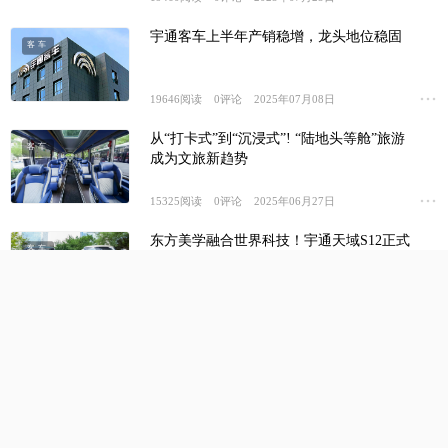
宇通客车上半年产销稳增，龙头地位稳固
客车
19646
阅读
0
评论
2025年07月08日
从“打卡式”到“沉浸式”! “陆地头等舱”旅游
客车
成为文旅新趋势
15325
阅读
0
评论
2025年06月27日
东方美学融合世界科技！宇通天域S12正式
客车
上市，重新定义“高端客车”
7707
阅读
0
评论
2025年06月26日
对话全球绿色发展，宇通携高端产品惊艳亮
客车
相2025UITP汉堡峰会
8282
阅读
0
评论
2025年06月20日
165辆宇通公交投运沙特，助力“一带一路”